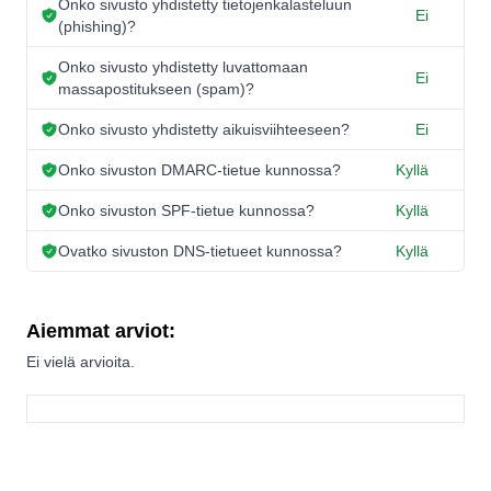
Onko sivusto yhdistetty tietojenkalasteluun
Ei
(phishing)?
Onko sivusto yhdistetty luvattomaan
Ei
massapostitukseen (spam)?
Onko sivusto yhdistetty aikuisviihteeseen?
Ei
Onko sivuston DMARC-tietue kunnossa?
Kyllä
Onko sivuston SPF-tietue kunnossa?
Kyllä
Ovatko sivuston DNS-tietueet kunnossa?
Kyllä
Aiemmat arviot:
Ei vielä arvioita.