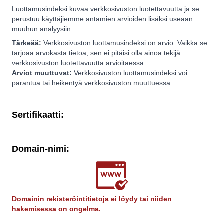
Luottamusindeksi kuvaa verkkosivuston luotettavuutta ja se
perustuu käyttäjiemme antamien arvioiden lisäksi useaan
muuhun analyysiin.
Tärkeää:
Verkkosivuston luottamusindeksi on arvio. Vaikka se
tarjoaa arvokasta tietoa, sen ei pitäisi olla ainoa tekijä
verkkosivuston luotettavuutta arvioitaessa.
Arviot muuttuvat:
Verkkosivuston luottamusindeksi voi
parantua tai heikentyä verkkosivuston muuttuessa.
Sertifikaatti:
Domain-nimi:
Domainin rekisteröintitietoja ei löydy tai niiden
hakemisessa on ongelma.