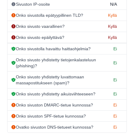
Sivuston IP-osoite
N/A
Onko sivustolla epätyypillinen TLD?
Kyllä
Onko sivusto vaarallinen?
Kyllä
Onko sivusto epäilyttävä?
Kyllä
Onko sivustolla havaittu haittaohjelmia?
Ei
Onko sivusto yhdistetty tietojenkalasteluun
Ei
(phishing)?
Onko sivusto yhdistetty luvattomaan
Ei
massapostitukseen (spam)?
Onko sivusto yhdistetty aikuisviihteeseen?
Ei
Onko sivuston DMARC-tietue kunnossa?
Ei
Onko sivuston SPF-tietue kunnossa?
Ei
Ovatko sivuston DNS-tietueet kunnossa?
Ei