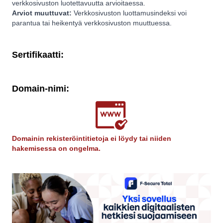
verkkosivuston luotettavuutta arvioitaessa.
Arviot muuttuvat:
Verkkosivuston luottamusindeksi voi
parantua tai heikentyä verkkosivuston muuttuessa.
Sertifikaatti:
Domain-nimi:
Domainin rekisteröintitietoja ei löydy tai niiden
hakemisessa on ongelma.