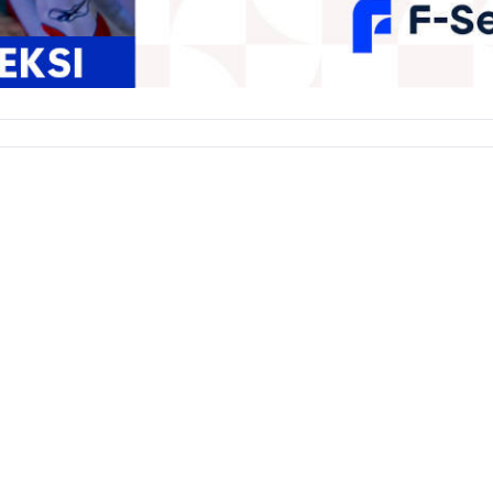
eistä
Vastuuvapauslauseke
Palaute