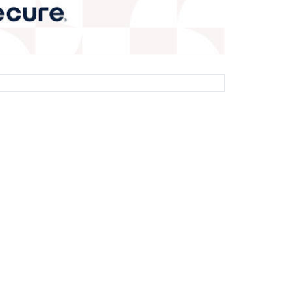
© 2026 OnkoLuotettava.fi. Kaikki oikeudet pidätetään.