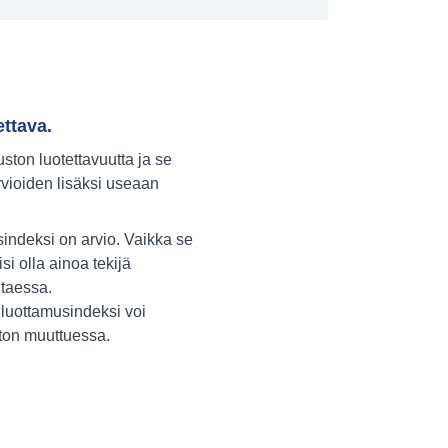
ettava.
ton luotettavuutta ja se
vioiden lisäksi useaan
indeksi on arvio. Vaikka se
isi olla ainoa tekijä
itaessa.
luottamusindeksi voi
ston muuttuessa.