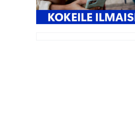
Ajankohtaista
Tietosuoja
Suojaustuotteet
Säännöt
Blogi
FAQ
Tietoa m