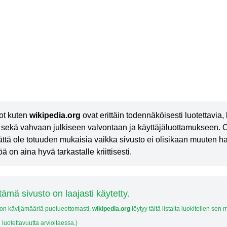
ot kuten
wikipedia.org
ovat erittäin todennäköisesti luotettavia
sekä vahvaan julkiseen valvontaan ja käyttäjäluottamukseen. On
tämättä ole totuuden mukaisia vaikka sivusto ei olisikaan muuten
ä on aina hyvä tarkastalle kriittisesti.
tämä sivusto on laajasti käytetty.
ton kävijämääriä puolueettomasti,
wikipedia.org
löytyy tältä listalta luokitellen sen
 luotettavuutta arvioitaessa.)