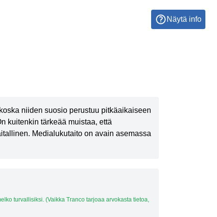
Näytä info
, koska niiden suosio perustuu pitkäaikaiseen
 kuitenkin tärkeää muistaa, että
 haitallinen. Medialukutaito on avain asemassa
 melko turvallisiksi. (Vaikka Tranco tarjoaa arvokasta tietoa,