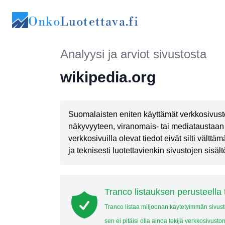
Onko
Luotettava.fi
Analyysi ja arviot sivustosta
wikipedia.org
Suomalaisten eniten käyttämät verkkosivust
näkyvyyteen, viranomais- tai mediataustaan 
verkkosivuilla olevat tiedot eivät silti vält
ja teknisesti luotettavienkin sivustojen sisältö
Tranco listauksen perusteella 
Tranco listaa miljoonan käytetyimmän sivus
sen ei pitäisi olla ainoa tekijä verkkosivuston