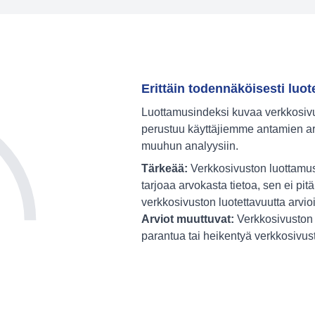
Erittäin todennäköisesti luot
Luottamusindeksi kuvaa verkkosivus
perustuu käyttäjiemme antamien ar
muuhun analyysiin.
Tärkeää:
Verkkosivuston luottamus
tarjoaa arvokasta tietoa, sen ei pitä
verkkosivuston luotettavuutta arvio
Arviot muuttuvat:
Verkkosivuston 
parantua tai heikentyä verkkosivu