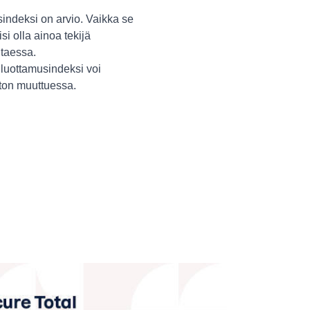
indeksi on arvio. Vaikka se
isi olla ainoa tekijä
itaessa.
luottamusindeksi voi
ston muuttuessa.