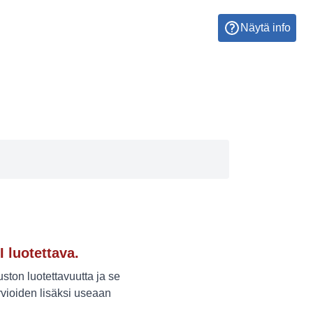
Näytä info
I luotettava.
ton luotettavuutta ja se
vioiden lisäksi useaan