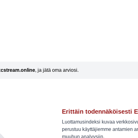
xcstream.online
, ja jätä oma arviosi.
Erittäin todennäköisesti E
Luottamusindeksi kuvaa verkkosivus
perustuu käyttäjiemme antamien ar
muuhun analyysiin.