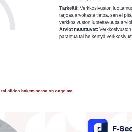
Tärkeää:
Verkkosivuston luottamus
tarjoaa arvokasta tietoa, sen ei pitä
verkkosivuston luotettavuutta arvio
Arviot muuttuvat:
Verkkosivuston 
parantua tai heikentyä verkkosivu
dy tai niiden hakemisessa on ongelma.